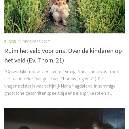
BLOGS
11 DECEMBER 2017
Ruim het veld voor ons! Over de kinderen op
het veld (Ev. Thom. 21)
“Op wie lijken jouw leerlingen?,” vraagt Maria aan Jezus in het
niet-canonieke Evangelie van Thomas (logion 21). De
vragenstelster is waarschijnlijk Maria Magdalena. In sommige
gnostische geschriften speelt zij een belangrijke rol en is...