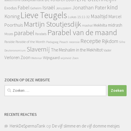
Boeddhisme
kind
Fabel
Israël
Jonathan Pater
Exodus
Geheim
Jeruzalem
Lieve Teugels
Koning
Maaltijd
Marcel
Lukas 15:11-32
Martijn Stoutjesdijk
Poorthuis
midrash
Mekhilta
mashal
Parabel van de maand
parabel
Mozes
Parabels
Receptie
Rijkdom
Parable
Parable of the Month
Pedagoog
Pesach
recensie
Sifre
Slavernij
The Meshalim in the Mekhiltot
Vader
Deuteronomium
Verloren Zoon
Wijngaard
Webinar
wijsheid
Zoon
ZOEKEN OP DEZE WEBSITE
Zoeken
naar:
RECENTE REACTIES
HenkDeSpermaTank
op
De vijf slimme en de vijf domme meisjes