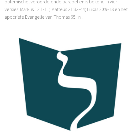
polemische, veroordelende parabel en is bekend in vier
versies: Markus 12:1-11; Matteüs 21:33-44; Lukas 20:9-18 en het
apocriefe Evangelie van Thomas 65. In...