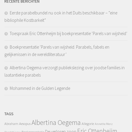
RECENTE BERICHTEN
Eerste parabelbundel nu ook in het Duits beschikbaar – “eine
bibliophile Kostbarkeit”
Toespraak Eric Ottenheijm bij boekpresentatie ‘Parels van wijsheid’
Boekpresentatie ‘Parels van wijsheid. Parabels, fabels en
gelijkenissen in de wereldliteratuur’
Albertina Oegema verzorgt publiekslezing over joodse families in
laatantieke parabels
Mohammed in de Gulden Legende
TAGS
Albertina Oegema
Abraham
Aesopus
Allegorie
Annette Merz
Eric Ottenheijm
De verloren zoon
Boekpresentatie