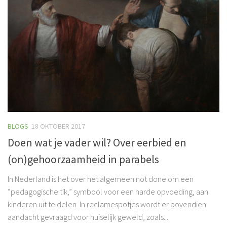
BLOGS
18 OKTOBER 2017
Doen wat je vader wil? Over eerbied en
(on)gehoorzaamheid in parabels
In Nederland is het over het algemeen not done om een
“pedagogische tik,” symbool voor een harde opvoeding, aan
kinderen uit te delen. In reclamespotjes wordt er bovendien
aandacht gevraagd voor huiselijk geweld, zoals...