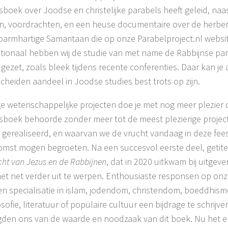
sboek over Joodse en christelijke parabels heeft geleid, naas
en, voordrachten, en een heuse documentaire over de herber
barmhartige Samaritaan die op onze Parabelproject.nl website
tionaal hebben wij de studie van met name de Rabbijnse pa
gezet, zoals bleek tijdens recente conferenties. Daar kan je 
cheiden aandeel in Joodse studies best trots op zijn.
 wetenschappelijke projecten doe je met nog meer plezier 
sboek behoorde zonder meer tot de meest plezierige projecte
gerealiseerd, en waarvan we de vrucht vandaag in deze fees
omst mogen begroeten. Na een succesvol eerste deel, getit
cht van Jezus en de Rabbijnen
, dat in 2020 uitkwam bij uitgeve
het net verder uit te werpen. Enthousiaste responsen op on
en specialisatie in islam, jodendom, christendom, boeddhism
osofie, literatuur of populaire cultuur een bijdrage te schrijv
gden ons van de waarde en noodzaak van dit boek. Nu het er