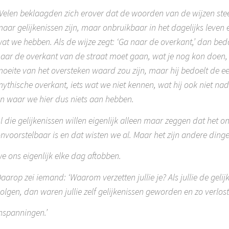
Velen beklaagden zich erover dat de woorden van de wijzen ste
aar gelijkenissen zijn, maar onbruikbaar in het dagelijks leven e
at we hebben. Als de wijze zegt: ‘Ga naar de overkant,’ dan bedoe
aar de overkant van de straat moet gaan, wat je nog kon doen, a
oeite van het oversteken waard zou zijn, maar hij bedoelt de e
ythische overkant, iets wat we niet kennen, wat hij ook niet na
n waar we hier dus niets aan hebben.
l die gelijkenissen willen eigenlijk alleen maar zeggen dat het o
nvoorstelbaar is en dat wisten we al. Maar het zijn andere din
e ons eigenlijk elke dag aftobben.
aarop zei iemand: ‘Waarom verzetten jullie je? Als jullie de geli
olgen, dan waren jullie zelf gelijkenissen geworden en zo verlost
nspanningen.’