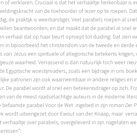
n of verklaren. Cruciaal is dat het verhaaltje herkenbaar is en
eeldingskracht van de toehoorder of lezer op te roepen. Dat 
ig, de praktijk is weerbarstiger. Veel parabels roepen al sn
willen beantwoorden, en dat maakt dat de parabel al snel ie
 een verhaal dat op haar beurt oproept tot duiding. Dat zien 
n in bijvoorbeeld het christendom van de tweede en derde 
s van Jezus een spirituele of allegorische betekenis krijgen,
igieuze waarheid. Verrassend is dan natuurlijk toch weer nieu
 de Egyptische woestijnvaders, zoals een bijdrage in ons boek 
lijke patronen zijn ook waarneembaar in andere religies en 
uur. De parabel wordt al snel een betekenisdrager op zich. F
 een van de meest raadselachtige auteurs in de moderne lite
e befaamde parabel Voor de Wet ingebed in zijn roman
Der P
k wordt uiteengezet door Ewout van der Knaap, maar verra
t verhaaltje over parabels, overgeleverd in zijn nagelaten we
kenissen”: