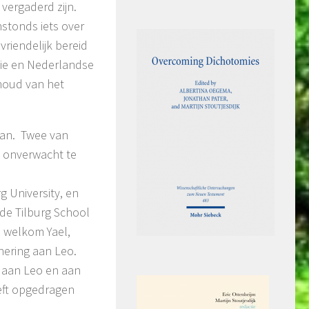
k vergaderd zijn.
nstonds iets over
riendelijk bereid
igie en Nederlandse
nhoud van het
aan. Twee van
 onverwacht te
g University, en
 de Tilburg School
e welkom Yael,
nering aan Leo.
g aan Leo en aan
eeft opgedragen