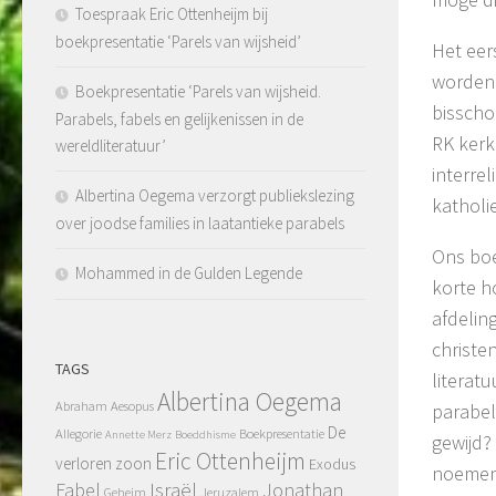
Toespraak Eric Ottenheijm bij
boekpresentatie ‘Parels van wijsheid’
Het eer
worden 
Boekpresentatie ‘Parels van wijsheid.
bisscho
Parabels, fabels en gelijkenissen in de
RK kerk
wereldliteratuur’
interre
Albertina Oegema verzorgt publiekslezing
katholi
over joodse families in laatantieke parabels
Ons boe
Mohammed in de Gulden Legende
korte h
afdelin
christe
TAGS
literatu
Albertina Oegema
Abraham
Aesopus
parabel
De
Allegorie
Boekpresentatie
Annette Merz
Boeddhisme
gewijd?
Eric Ottenheijm
verloren zoon
Exodus
noemen,
Fabel
Israël
Jonathan
Geheim
Jeruzalem