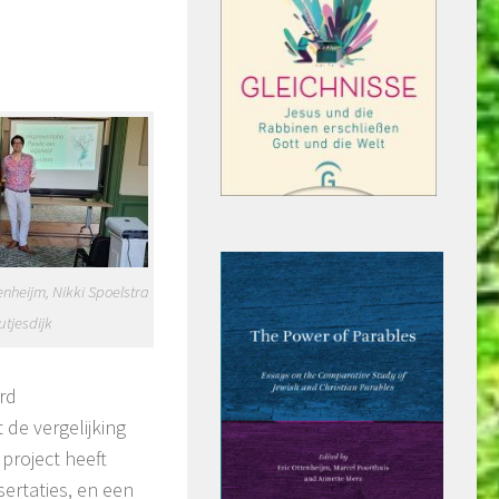
enheijm, Nikki Spoelstra
utjesdijk
rd
 de vergelijking
project heeft
ertaties, en een