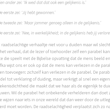
en ander zei: ‘Ik wed dat dat ook een gelijkenis is.’
e eerste zei: ‘Jij hebt gewonnen.’
e tweede zei: ‘Maar jammer genoeg alleen in de gelijkenis.’
e eerste zei: ‘Nee, in werkelijkheid; in de gelijkenis heb jij verlore
it raadselachtige verhaaltje niet voor u duiden maar wil slech
 het verhaal, dat de lezer of toehoorder zelf een parabel ka
e die speelt met de Bijbelse opvatting dat de mens beeld en g
fka wijst ons er ook op dat de mens kan verliezen in de para
len toevoegen: zichzelf kan verliezen in de parabel. De parabe
del tot verklaring of duiding, maar verkrijgt al snel een eig
ekenisdichtheid die maakt dat we haar als de eigenlijk te du
wen. Wil de parabel het onbekende verhelderen dan doet z
 te wijzen naar iets in onze wereld dat dan weer door de uitle
erd moet worden. De raadselachtigheid verplaatst zich zo n