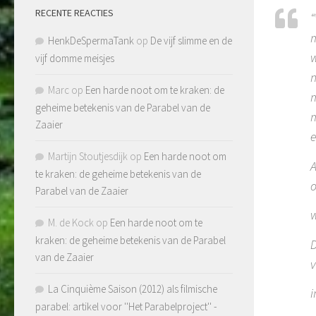
RECENTE REACTIES
“
m
HenkDeSpermaTank
op
De vijf slimme en de
w
vijf domme meisjes
n
Marc
op
Een harde noot om te kraken: de
m
geheime betekenis van de Parabel van de
m
Zaaier
e
Martijn Stoutjesdijk
op
Een harde noot om
A
te kraken: de geheime betekenis van de
o
Parabel van de Zaaier
w
M. de Kock
op
Een harde noot om te
kraken: de geheime betekenis van de Parabel
D
van de Zaaier
v
La Cinquième Saison (2012) als filmische
i
parabel: artikel voor ''Het Parabelproject'' -