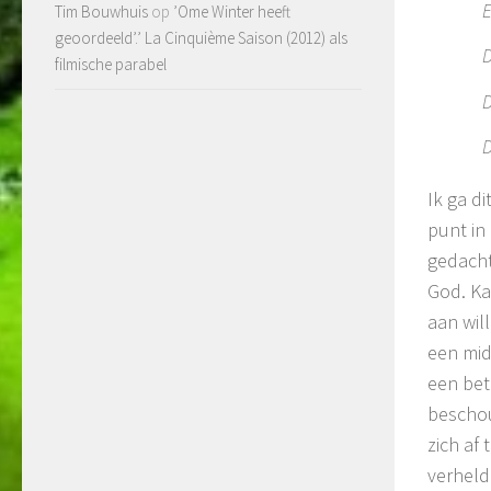
E
Tim Bouwhuis
op
’Ome Winter heeft
geoordeeld’.’ La Cinquième Saison (2012) als
D
filmische parabel
D
D
Ik ga d
punt in
gedacht
God. Ka
aan wil
een mid
een bet
beschou
zich af
verheld