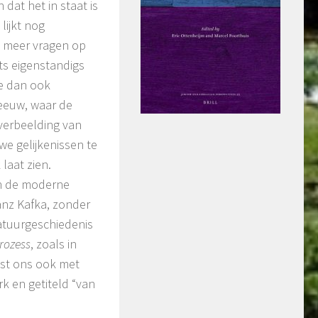
 dat het in staat is
lijkt nog
el meer vragen op
ts eigenstandigs
we dan ook
eeuw, waar de
 verbeelding van
we gelijkenissen te
laat zien.
in de moderne
ranz Kafka, zonder
ratuurgeschiedenis
rozess
, zoals in
st ons ook met
rk en getiteld “van