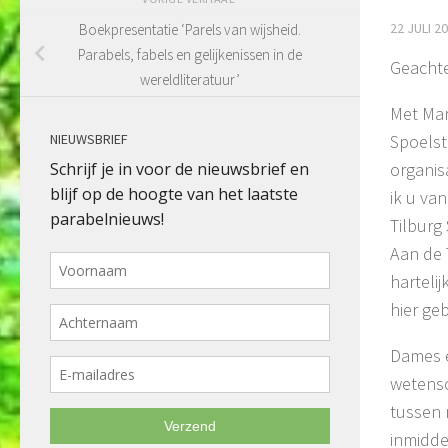
22 JULI 2
Boekpresentatie ‘Parels van wijsheid.
Parabels, fabels en gelijkenissen in de
Geacht
wereldliteratuur’
Met Mart
Spoelst
NIEUWSBRIEF
organis
ik u va
Tilburg
Aan de 
harteli
hier ge
Dames e
wetensc
tussen 
inmidde