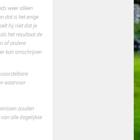
eds weer alleen
n dat is het enige
lt hij niet dat je
ls het resultaat de
en of andere
der kan omschrijven
nvoorstelbare
gen waarvoor
jkenissen zouden
 van alle dagelijkse