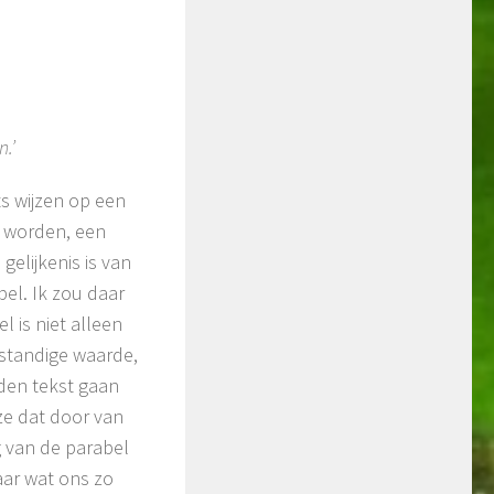
n.’
ts wijzen op een
n worden, een
elijkenis is van
bel. Ik zou daar
l is niet alleen
enstandige waarde,
iden tekst gaan
e dat door van
g van de parabel
aar wat ons zo