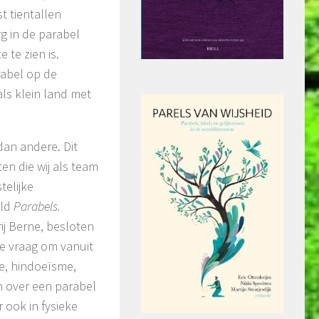
t tientallen
g in de parabel
 te zien is.
rabel op de
als klein land met
dan andere. Dit
n die wij als team
telijke
eld
Parabels.
rij Berne, besloten
ze vraag om vanuit
e, hindoeïsme,
en over een parabel
 ook in fysieke