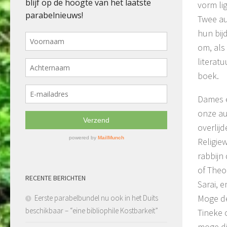
vorm lig
Twee au
hun bij
om, als
literat
boek.
Dames e
onze au
overlij
Religie
rabbijn
of Theo
RECENTE BERICHTEN
Sarai, 
Moge de
Eerste parabelbundel nu ook in het Duits
beschikbaar – “eine bibliophile Kostbarkeit”
Tineke 
moge di