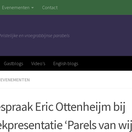
Evenementen
Contact
hristelijke en vroegrabbijnse parabels
Gastblogs
Video’s
English blogs
EVENEMENTEN
spraak Eric Ottenheijm bij
kpresentatie ‘Parels van wi