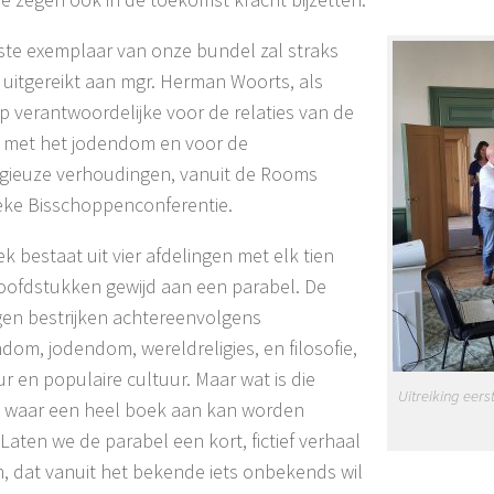
ste exemplaar van onze bundel zal straks
uitgereikt aan mgr. Herman Woorts, als
p verantwoordelijke voor de relaties van de
 met het jodendom en voor de
ligieuze verhoudingen, vanuit de Rooms
eke Bisschoppenconferentie.
k bestaat uit vier afdelingen met elk tien
oofdstukken gewijd aan een parabel. De
gen bestrijken achtereenvolgens
ndom, jodendom, wereldreligies, en filosofie,
ur en populaire cultuur. Maar wat is die
Uitreiking eer
 waar een heel boek aan kan worden
 Laten we de parabel een kort, fictief verhaal
 dat vanuit het bekende iets onbekends wil