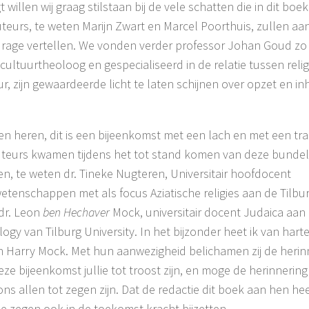
t willen wij graag stilstaan bij de vele schatten die in dit boe
teurs, te weten Marijn Zwart en Marcel Poorthuis, zullen aa
drage vertellen. We vonden verder professor Johan Goud zo v
 cultuurtheoloog en gespecialiseerd in de relatie tussen rel
uur, zijn gewaardeerde licht te laten schijnen over opzet en i
n heren, dit is een bijeenkomst met een lach en met een tr
teurs kwamen tijdens het tot stand komen van deze bundel
den, te weten dr. Tineke Nugteren, Universitair hoofdocent
wetenschappen met als focus Aziatische religies aan de Tilbur
 dr. Leon
ben Hechaver
Mock, universitair docent Judaica aan
logy van Tilburg University. In het bijzonder heet ik van hart
en Harry Mock. Met hun aanwezigheid belichamen zij de herin
ze bijeenkomst jullie tot troost zijn, en moge de herinnerin
ons allen tot zegen zijn. Dat de redactie dit boek aan hen h
e zegen ook in de toekomst kracht bijzetten.