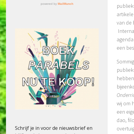
publiek
artikel
van de 
Interna
agenda 
een bes
Sommige
publiek
hebben 
bijeenk
Onderri
wij om 
een eig
dao, fil
overtui