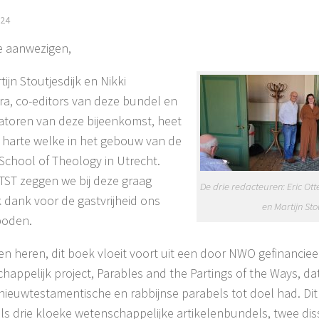
024
e aanwezigen,
ijn Stoutjesdijk en Nikki
ra, co-editors van deze bundel en
atoren van deze bijeenkomst, heet
n harte welke in het gebouw van de
 School of Theology in Utrecht.
TST zeggen we bij deze graag
De drie redacteuren: Eric Ott
jk dank voor de gastvrijheid ons
en Martijn Sto
boden.
n heren, dit boek vloeit voort uit een door NWO gefinanciee
happelijk project, Parables and the Partings of the Ways, dat
nieuwtestamentische en rabbijnse parabels tot doel had. Dit 
ls drie kloeke wetenschappelijke artikelenbundels, twee diss