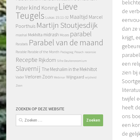
belichte
Lieve
kind
Pater
Koning
de verb
Teugels
Maaltijd
Marcel
Lukas 15:11-32
eenvoud
Martijn Stoutjesdijk
Poorthuis
dan ze 
parabel
midrash
Mekhilta
mashal
Mozes
krijgt,
Parabel van de maand
Parabels
gebeure
Parable
Parable of the Month
Pedagoog
Pesach
recensie
parabel
Receptie
Rijkdom
Sifre Deuteronomium
een rel
Slavernij
The Meshalim in the Mekhiltot
zien bij
Verloren Zoon
Wijngaard
Vader
Webinar
wijsheid
Soortge
Zoon
literat
twijfel
heeft d
ZOEKEN OP DEZE WEBSITE
ons boe
Zoeken
een kor
naar:
de gelij