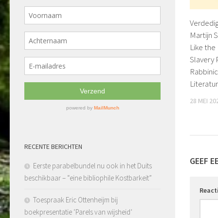
Verdedig
Martijn 
Like the
Slavery 
Rabbinic
Literatu
28 MEI 20
RECENTE BERICHTEN
GEEF E
Eerste parabelbundel nu ook in het Duits
beschikbaar – “eine bibliophile Kostbarkeit”
React
Toespraak Eric Ottenheijm bij
boekpresentatie ‘Parels van wijsheid’