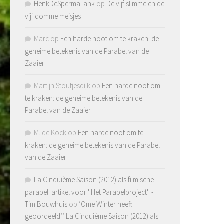
HenkDeSpermaTank
op
De vijf slimme en de
vijf domme meisjes
Marc
op
Een harde noot om te kraken: de
geheime betekenis van de Parabel van de
Zaaier
Martijn Stoutjesdijk
op
Een harde noot om
te kraken: de geheime betekenis van de
Parabel van de Zaaier
M. de Kock
op
Een harde noot om te
kraken: de geheime betekenis van de Parabel
van de Zaaier
La Cinquième Saison (2012) als filmische
parabel: artikel voor ''Het Parabelproject'' -
Tim Bouwhuis
op
’Ome Winter heeft
geoordeeld’.’ La Cinquième Saison (2012) als