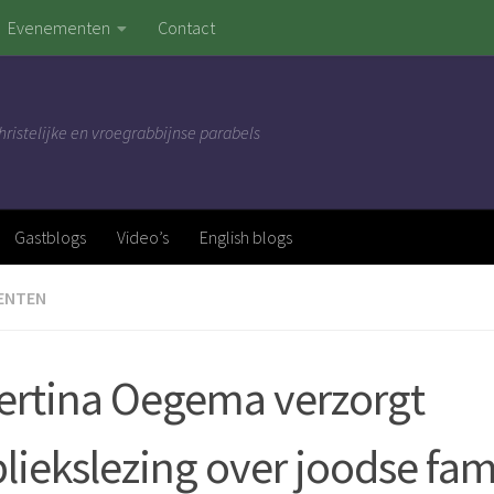
Evenementen
Contact
hristelijke en vroegrabbijnse parabels
Gastblogs
Video’s
English blogs
ENTEN
ertina Oegema verzorgt
liekslezing over joodse fami