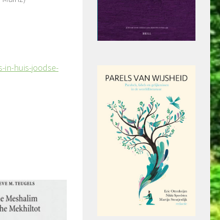
-in-huis-joodse-