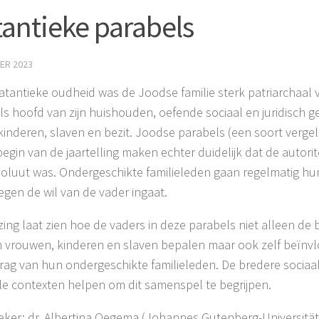
tantieke parabels
ER 2023
aatantieke oudheid was de Joodse familie sterk patriarchaal 
ls hoofd van zijn huishouden, oefende sociaal en juridisch ge
kinderen, slaven en bezit. Joodse parabels (een soort vergel
begin van de jaartelling maken echter duidelijk dat de autori
soluut was. Ondergeschikte familieleden gaan regelmatig hu
tegen de wil van de vader ingaat.
zing laat zien hoe de vaders in deze parabels niet alleen de
 vrouwen, kinderen en slaven bepalen maar ook zelf beïnv
rag van hun ondergeschikte familieleden. De bredere sociaal
le contexten helpen om dit samenspel te begrijpen.
eker: dr. Albertina Oegema (Johannes Gutenberg-Universität