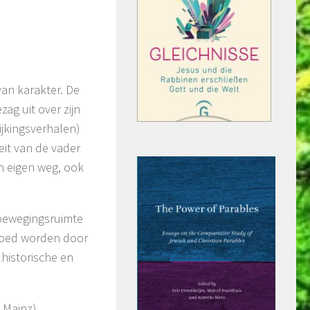
van karakter. De
zag uit over zijn
ijkingsverhalen)
teit van de vader
n eigen weg, ook
 bewegingsruimte
loed worden door
historische en
 Mainz)