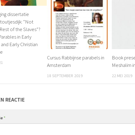
ing dissertatie
Stoutjesdijk: “Not
 Rest of the Slaves”?
Parables in Early
 and Early Christian
re
Cursus Rabbijnse parabels in
Book prese
21
Amsterdam
Meshalim in
18 SEPTEMBER 2019
22 MEI 2019
EN REACTIE
ie
*