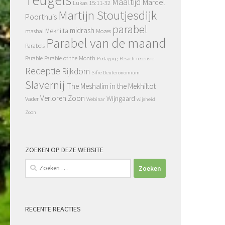
Maaltijd
Marcel
Lukas 15:11-32
Martijn Stoutjesdijk
Poorthuis
parabel
midrash
Mekhilta
mashal
Mozes
Parabel van de maand
Parabels
Parable
Parable of the Month
Pedagoog
Pesach
recensie
Receptie
Rijkdom
Sifre Deuteronomium
Slavernij
The Meshalim in the Mekhiltot
Verloren Zoon
Wijngaard
Vader
Webinar
wijsheid
Zoon
ZOEKEN OP DEZE WEBSITE
Zoeken
naar:
RECENTE REACTIES