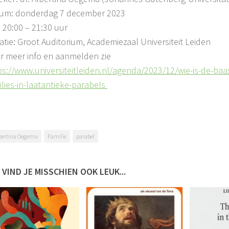
um: donderdag 7 december 2023
:
20:00 – 21:30 uur
atie: Groot Auditorium, Academiezaal Universiteit Leiden
r meer info en aanmelden zie
ps://www.universiteitleiden.nl/agenda/2023/12/wie-is-de-baas
ilies-in-laatantieke-parabels
bertina Oegema
Familie
parabel
 VIND JE MISSCHIEN OOK LEUK...