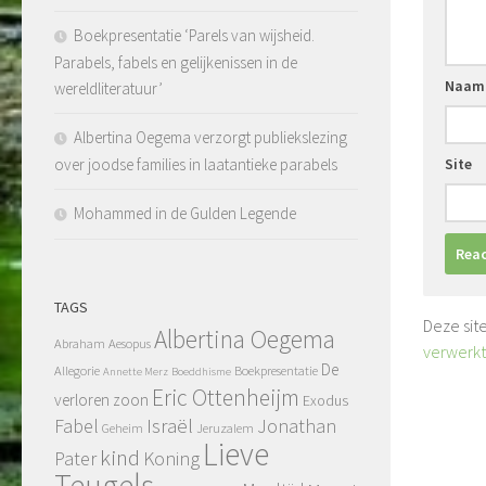
Boekpresentatie ‘Parels van wijsheid.
Parabels, fabels en gelijkenissen in de
Naa
wereldliteratuur’
Albertina Oegema verzorgt publiekslezing
Site
over joodse families in laatantieke parabels
Mohammed in de Gulden Legende
TAGS
Deze sit
Albertina Oegema
Abraham
Aesopus
verwerkt
De
Allegorie
Boekpresentatie
Annette Merz
Boeddhisme
Eric Ottenheijm
verloren zoon
Exodus
Fabel
Israël
Jonathan
Geheim
Jeruzalem
Lieve
kind
Pater
Koning
Teugels