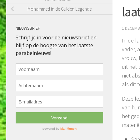
laa
Mohammed in de Gulden Legende
NIEUWSBRIEF
1 DECEMB
In de l
vader, a
vrouw, 
uit het 
niet ab
als dit 
Deze le
van hun
het ged
materië
Spr