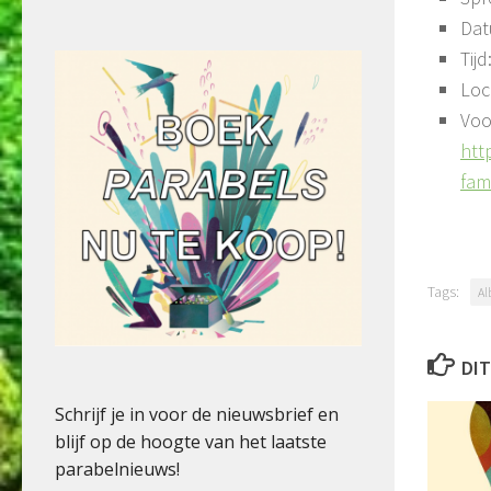
Dat
Tijd
Loc
Voo
htt
fam
Tags:
Al
DIT