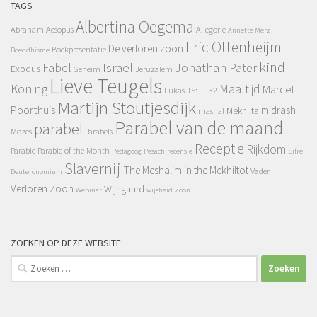
TAGS
Albertina Oegema
Abraham
Aesopus
Allegorie
Annette Merz
Eric Ottenheijm
De verloren zoon
Boekpresentatie
Boeddhisme
kind
Fabel
Israël
Jonathan Pater
Exodus
Geheim
Jeruzalem
Lieve Teugels
Koning
Maaltijd
Marcel
Lukas 15:11-32
Martijn Stoutjesdijk
Poorthuis
midrash
Mekhilta
mashal
Parabel van de maand
parabel
Mozes
Parabels
Receptie
Rijkdom
Parable
Parable of the Month
Pedagoog
Pesach
recensie
Sifre
Slavernij
The Meshalim in the Mekhiltot
Vader
Deuteronomium
Verloren Zoon
Wijngaard
Webinar
wijsheid
Zoon
ZOEKEN OP DEZE WEBSITE
Zoeken
naar: