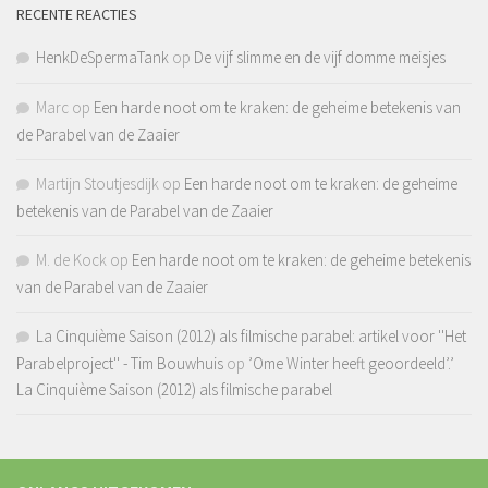
RECENTE REACTIES
HenkDeSpermaTank
op
De vijf slimme en de vijf domme meisjes
Marc
op
Een harde noot om te kraken: de geheime betekenis van
de Parabel van de Zaaier
Martijn Stoutjesdijk
op
Een harde noot om te kraken: de geheime
betekenis van de Parabel van de Zaaier
M. de Kock
op
Een harde noot om te kraken: de geheime betekenis
van de Parabel van de Zaaier
La Cinquième Saison (2012) als filmische parabel: artikel voor ''Het
Parabelproject'' - Tim Bouwhuis
op
’Ome Winter heeft geoordeeld’.’
La Cinquième Saison (2012) als filmische parabel