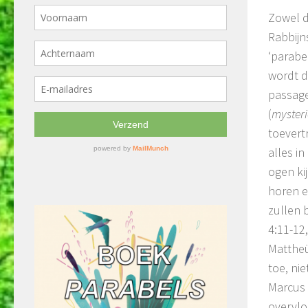
Zowel d
Rabbijn
‘parabe
wordt d
passage
(
myster
toevert
alles i
ogen ki
horen en
zullen 
4:11-12,
Mattheü
toe, nie
Marcus 
overvlo