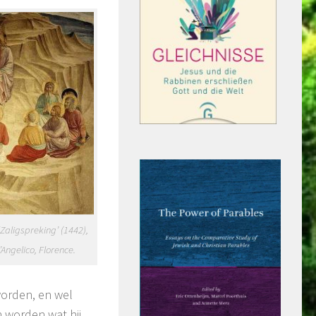
‘Zaligspreking’ (1442),
Angelico, Florence.
worden, en wel
n worden wat hij