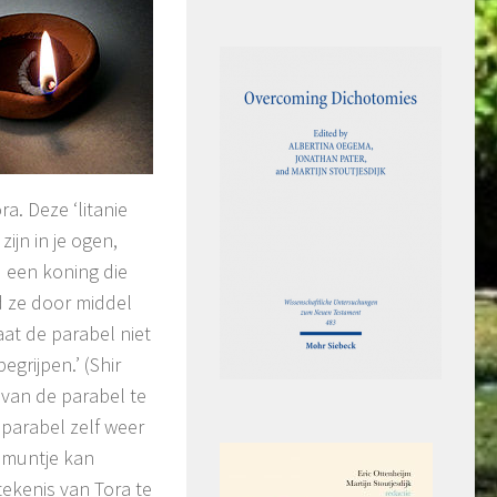
a. Deze ‘litanie
ijn in je ogen,
) een koning die
d ze door middel
aat de parabel niet
egrijpen.’ (Shir
e van de parabel te
parabel zelf weer
 muntje kan
ekenis van Tora te