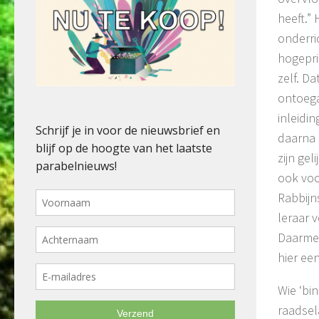
heeft.” 
onderri
hogepri
zelf. D
ontoega
inleidin
daarna 
zijn gel
ook voo
Rabbijn
leraar v
Daarmee
hier ee
Wie ‘bi
raadsel