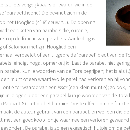
tekst. Iets vergelijkbaars ontwaren we in de
e ‘parabeltheorie’. Die bevindt zich in de
 op het Hooglied (4
e
-6
e
eeuw g.j.). De opening
biedt een keten van parabels die, o ironie,
eren op de functie van parabels. Aanleiding is
g of Salomon met zijn Hooglied een
erhaal verbeeldt of een uitgebreide ‘parabel’ biedt van de Tor
bels’ eindigt nogal opmerkelijk: ‘Laat de parabel niet gering z
n parabel kun je woorden van de Tora begrijpen; het is als (!
den munt of een waardevolle parel had verloren en hij von
 lontje ter waarde van een
issar
(een klein muntje); zo ook, l
ijn in je ogen, door een parabel kun je woorden van de Tora b
 Rabba 1:8). Let op het literaire Droste effect: om de functi
maakt de auteur gebruik van een parabel, en wel een die de 
jkt met een goedkoop lontje waarmee een verloren gewaand
gevonden. De parabel is zo een exegetisch hulpje om de bet