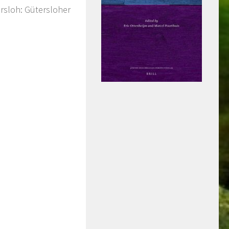
rsloh: Gütersloher