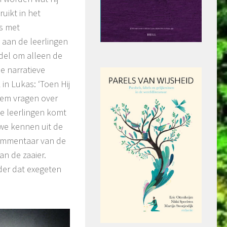
ruikt in het
es met
t aan de leerlingen
ddel om alleen de
e narratieve
 in Lukas: ‘Toen Hij
Hem vragen over
 de leerlingen komt
we kennen uit de
 commentaar van de
an de zaaier.
der dat exegeten