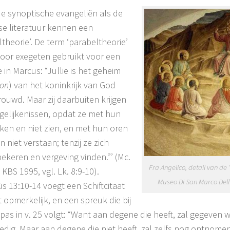
e synoptische evangeliën als de
se literatuur kennen een
ltheorie’. De term ‘parabeltheorie’
oor exegeten gebruikt voor een
 in Marcus: “Jullie is het geheim
ion
) van het koninkrijk van God
rouwd. Maar zij daarbuiten krijgen
n gelijkenissen, opdat ze met hun
jken en niet zien, en met hun oren
 niet verstaan; tenzij ze zich
bekeren en vergeving vinden.”’ (Mc.
Fra Angelico, detail van de 
 KBS 1995, vgl. Lk. 8:9-10).
Museo Di San Marco Dell’
s 13:10-14 voegt een Schiftcitaat
t opmerkelijk, en een spreuk die bij
pas in v. 25 volgt: “Want aan degene die heeft, zal gegeven 
edig. Maar aan degene die niet heeft, zal zelfs nog ontnome