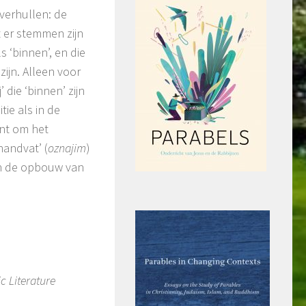
verhullen: de
t er stemmen zijn
ls ‘binnen’, en die
zijn. Alleen voor
die ‘binnen’ zijn
ie als in de
ent om het
handvat’ (
oznajim
)
in de opbouw van
c Literature