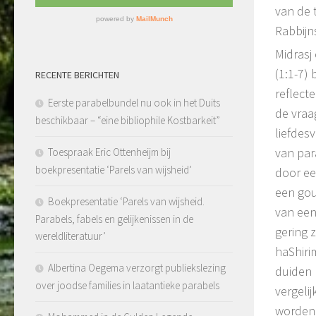
van de 
Rabbijns
Midrasj
(1:1-7) 
RECENTE BERICHTEN
reflect
Eerste parabelbundel nu ook in het Duits
de vraa
beschikbaar – “eine bibliophile Kostbarkeit”
liefdesv
van para
Toespraak Eric Ottenheijm bij
boekpresentatie ‘Parels van wijsheid’
door ee
een gou
Boekpresentatie ‘Parels van wijsheid.
van een
Parabels, fabels en gelijkenissen in de
gering z
wereldliteratuur’
haShirim
Albertina Oegema verzorgt publiekslezing
duiden 
over joodse families in laatantieke parabels
vergeli
worden 