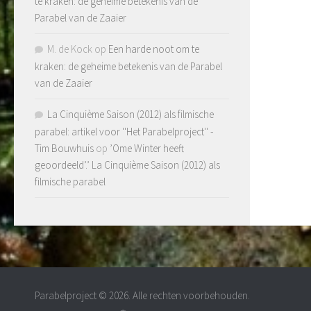
te kraken: de geheime betekenis van de
Parabel van de Zaaier
M. de Kock
op
Een harde noot om te
kraken: de geheime betekenis van de Parabel
van de Zaaier
La Cinquième Saison (2012) als filmische
parabel: artikel voor ''Het Parabelproject'' -
Tim Bouwhuis
op
’Ome Winter heeft
geoordeeld’.’ La Cinquième Saison (2012) als
filmische parabel
Parabelproject © 2026. Alle rechten voorbehouden.