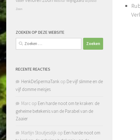
Verloren Zoon
Wijngaard
Vader
Webinar
wijsheid
Rub
Zoon
Ver
ZOEKEN OP DEZE WEBSITE
Zoeken
naar:
RECENTE REACTIES
HenkDeSpermaTank
op
De vijf slimme en de
vijf domme meisjes
Marc
op
Een harde noot om te kraken: de
geheime betekenis van de Parabel van de
Zaaier
Martijn Stoutjesdijk
op
Een harde noot om