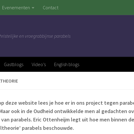
Evenementen
Contact
hristelijke en vroegrabbijnse parabels
Gastblogs
Video’s
English blogs
LTHEORIE
p deze website lees je hoe er in ons project tegen para
Maar ook in de Oudheid ontwikkelde men al gedachten ov
 van parabels. Eric Ottenheijm legt uit hoe men binnen d
ltheorie’ parabels beschouwde.