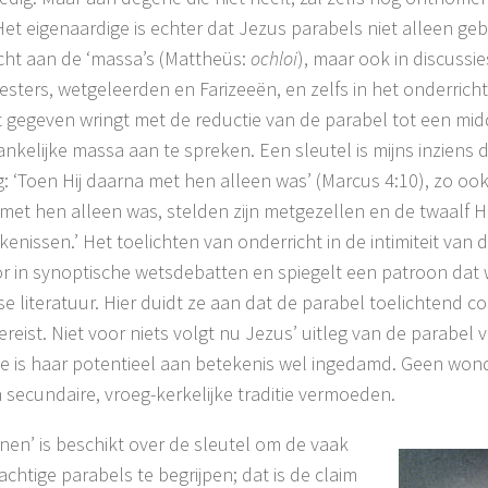
Het eigenaardige is echter dat Jezus parabels niet alleen geb
cht aan de ‘massa’s (Mattheüs:
ochloi
), maar ook in discussi
esters, wetgeleerden en Farizeeën, en zelfs in het onderrich
at gegeven wringt met de reductie van de parabel tot een mi
nkelijke massa aan te spreken. Een sleutel is mijns inziens d
g: ‘Toen Hij daarna met hen alleen was’ (Marcus 4:10), zo ook
met hen alleen was, stelden zijn metgezellen en de twaalf 
ijkenissen.’ Het toelichten van onderricht in de intimiteit van
r in synoptische wetsdebatten en spiegelt een patroon dat 
se literatuur. Hier duidt ze aan dat de parabel toelichtend
ereist. Niet voor niets volgt nu Jezus’ uitleg van de parabel v
 is haar potentieel aan betekenis wel ingedamd. Geen won
n secundaire, vroeg-kerkelijke traditie vermoeden.
nnen’ is beschikt over de sleutel om de vaak
achtige parabels te begrijpen; dat is de claim