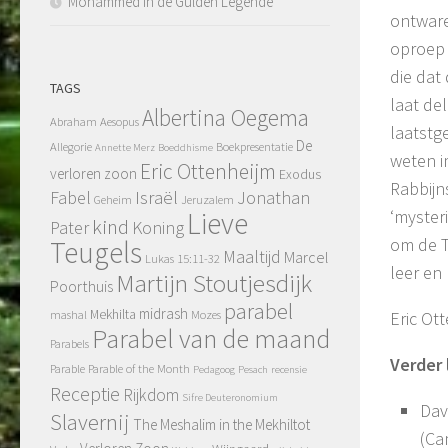
Mohammed in de Gulden Legende
ontware
oproep 
die dat 
TAGS
laat de
Albertina Oegema
Abraham
Aesopus
laatstg
De
Allegorie
Boekpresentatie
Annette Merz
Boeddhisme
weten i
Eric Ottenheijm
verloren zoon
Exodus
Rabbijn
Fabel
Israël
Jonathan
Geheim
Jeruzalem
Lieve
‘myster
kind
Pater
Koning
om de T
Teugels
Maaltijd
Marcel
Lukas 15:11-32
leer en
Martijn Stoutjesdijk
Poorthuis
parabel
midrash
Mekhilta
mashal
Mozes
Eric Ot
Parabel van de maand
Parabels
Verder
Parable
Parable of the Month
Pedagoog
Pesach
recensie
Receptie
Rijkdom
Sifre Deuteronomium
Dav
Slavernij
The Meshalim in the Mekhiltot
(Ca