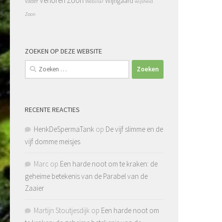
Verloren Zoon
Wijngaard
Vader
Webinar
wijsheid
Zoon
ZOEKEN OP DEZE WEBSITE
Zoeken
naar:
RECENTE REACTIES
HenkDeSpermaTank
op
De vijf slimme en de
vijf domme meisjes
Marc
op
Een harde noot om te kraken: de
geheime betekenis van de Parabel van de
Zaaier
Martijn Stoutjesdijk
op
Een harde noot om