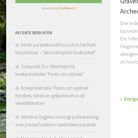
Graven
Archeo
Drie led
bijzonde
RECENTE BERICHTEN
Eric Ott
Eerste parabelbundel nu ook in het Duits
Oegema 
beschikbaar – “eine bibliophile Kostbarkeit”
deelgen
archeolog
Toespraak Eric Ottenheijm bij
boekpresentatie ‘Parels van wijsheid’
Boekpresentatie ‘Parels van wijsheid.
Parabels, fabels en gelijkenissen in de
« Vorig
wereldliteratuur’
Albertina Oegema verzorgt publiekslezing
over joodse families in laatantieke parabels