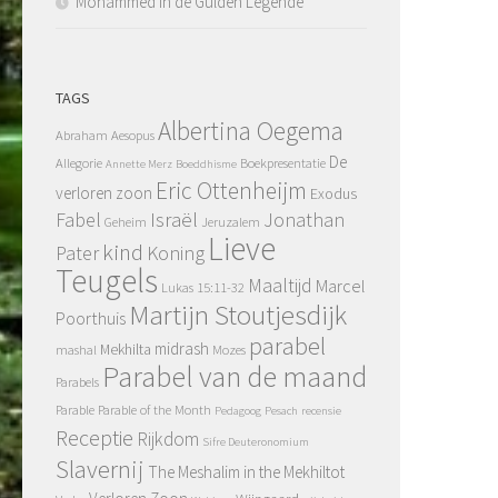
Mohammed in de Gulden Legende
TAGS
Albertina Oegema
Abraham
Aesopus
De
Allegorie
Boekpresentatie
Annette Merz
Boeddhisme
Eric Ottenheijm
verloren zoon
Exodus
Fabel
Israël
Jonathan
Geheim
Jeruzalem
Lieve
kind
Pater
Koning
Teugels
Maaltijd
Marcel
Lukas 15:11-32
Martijn Stoutjesdijk
Poorthuis
parabel
midrash
Mekhilta
mashal
Mozes
Parabel van de maand
Parabels
Parable
Parable of the Month
Pedagoog
Pesach
recensie
Receptie
Rijkdom
Sifre Deuteronomium
Slavernij
The Meshalim in the Mekhiltot