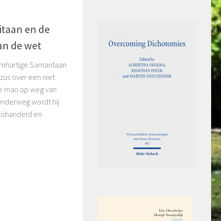
itaan en de
van de wet
armhartige Samaritaan
ezus over een niet
e man op weg van
Onderweg wordt hij
mishandeld en