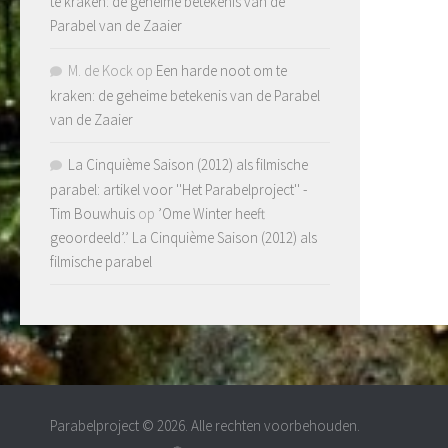
te kraken: de geheime betekenis van de
Parabel van de Zaaier
M. de Kock
op
Een harde noot om te
kraken: de geheime betekenis van de Parabel
van de Zaaier
La Cinquième Saison (2012) als filmische
parabel: artikel voor ''Het Parabelproject'' -
Tim Bouwhuis
op
’Ome Winter heeft
geoordeeld’.’ La Cinquième Saison (2012) als
filmische parabel
Parabelproject © 2026. Alle rechten voorbehouden.