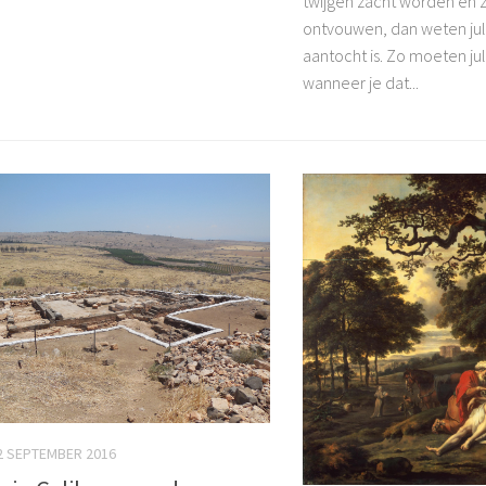
twijgen zacht worden en z
ontvouwen, dan weten jul
aantocht is. Zo moeten ju
wanneer je dat...
2 SEPTEMBER 2016