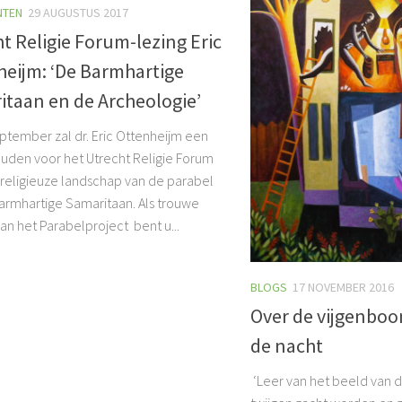
NTEN
29 AUGUSTUS 2017
t Religie Forum-lezing Eric
heijm: ‘De Barmhartige
itaan en de Archeologie’
ptember zal dr. Eric Ottenheijm een
ouden voor het Utrecht Religie Forum
 religieuze landschap van de parabel
armhartige Samaritaan. Als trouwe
van het Parabelproject bent u...
BLOGS
17 NOVEMBER 2016
Over de vijgenboom
de nacht
‘Leer van het beeld van d