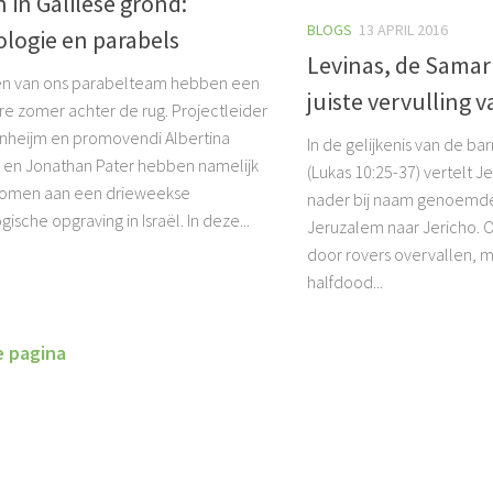
 in Galilese grond:
BLOGS
13 APRIL 2016
logie en parabels
Levinas, de Samar
en van ons parabelteam hebben een
juiste vervulling 
re zomer achter de rug. Projectleider
enheijm en promovendi Albertina
In de gelijkenis van de b
en Jonathan Pater hebben namelijk
(Lukas 10:25-37) vertelt J
omen aan een drieweekse
nader bij naam genoemd
ische opgraving in Israël. In deze...
Jeruzalem naar Jericho. 
door rovers overvallen, 
halfdood...
e pagina