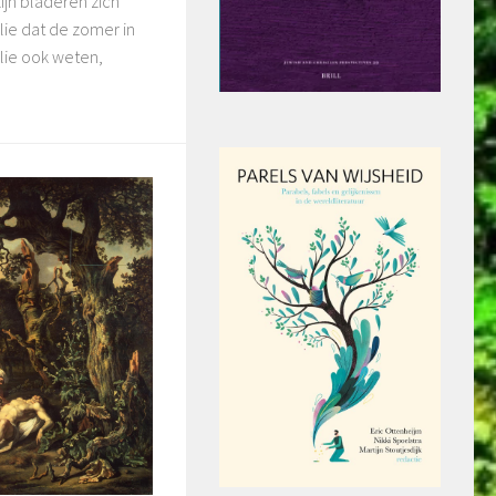
ijn bladeren zich
lie dat de zomer in
llie ook weten,