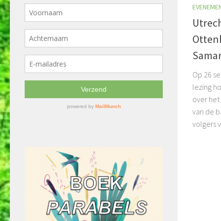
EVENEME
Utrech
Otten
Samar
Op 26 se
lezing h
over het
van de b
volgers 