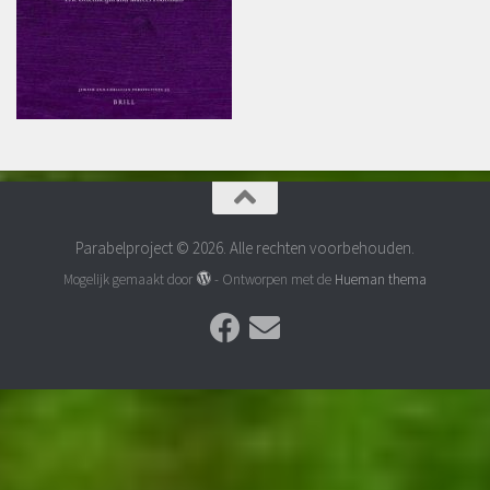
Parabelproject © 2026. Alle rechten voorbehouden.
Mogelijk gemaakt door
- Ontworpen met de
Hueman thema