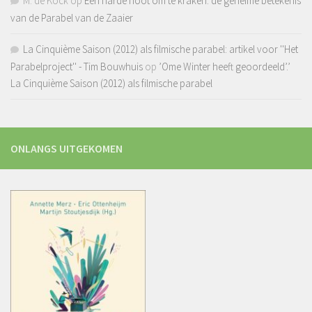
M. de Kock
op
Een harde noot om te kraken: de geheime betekenis
van de Parabel van de Zaaier
La Cinquième Saison (2012) als filmische parabel: artikel voor ''Het
Parabelproject'' - Tim Bouwhuis
op
’Ome Winter heeft geoordeeld’.’
La Cinquième Saison (2012) als filmische parabel
ONLANGS UITGEKOMEN