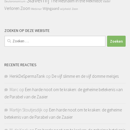
Slavernij
The Meshalim in the Mekhiltot
Vader
Deuteronomium
Verloren Zoon
Wijngaard
Webinar
wijsheid
Zoon
ZOEKEN OP DEZE WEBSITE
Zoeken
naar:
RECENTE REACTIES
HenkDeSpermaTank
op
De vijf slimme en de vijf domme meisjes
Marc
op
Een harde noot om te kraken: de geheime betekenis van
de Parabel van de Zaaier
Martijn Stoutjesdijk
op
Een harde noot om te kraken: de geheime
betekenis van de Parabel van de Zaaier