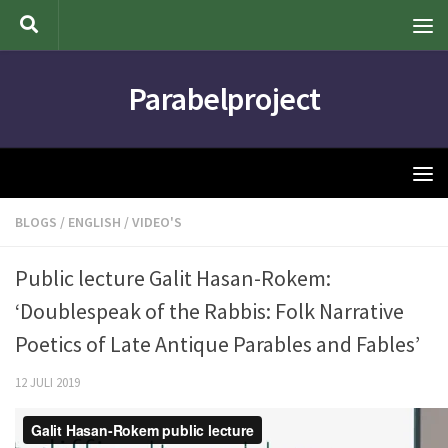
Doorgaan naar inhoud
Parabelproject
BLOGS
/
ENGLISH
/
VIDEO'S
Public lecture Galit Hasan-Rokem:
‘Doublespeak of the Rabbis: Folk Narrative
Poetics of Late Antique Parables and Fables’
12 JULI 2019