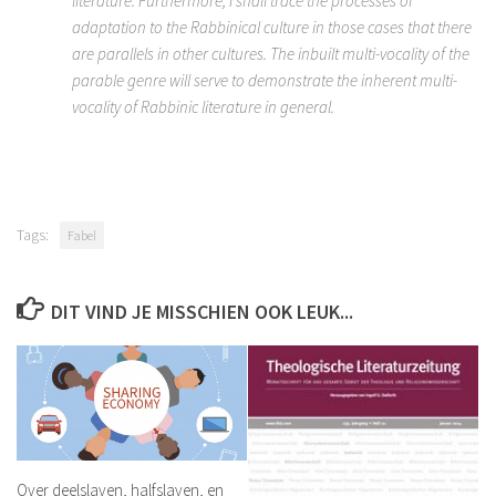
literature. Furthermore, I shall trace the processes of
adaptation to the Rabbinical culture in those cases that there
are parallels in other cultures. The inbuilt multi-vocality of the
parable genre will serve to demonstrate the inherent multi-
vocality of Rabbinic literature in general.
Tags:
Fabel
DIT VIND JE MISSCHIEN OOK LEUK...
Over deelslaven, halfslaven, en