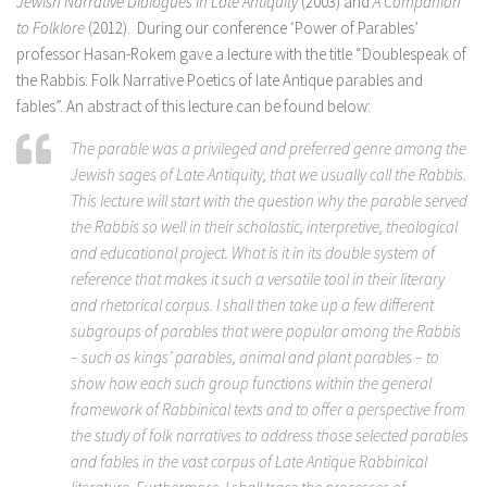
Jewish Narrative Dialogues in Late Antiquity
(2003) and
A Companion
to Folklore
(2012). During our conference ‘Power of Parables’
professor Hasan-Rokem gave a lecture with the title “Doublespeak of
the Rabbis: Folk Narrative Poetics of late Antique parables and
fables”. An abstract of this lecture can be found below:
The parable was a privileged and preferred genre among the
Jewish sages of Late Antiquity, that we usually call the Rabbis.
This lecture will start with the question why the parable served
the Rabbis so well in their scholastic, interpretive, theological
and educational project. What is it in its double system of
reference that makes it such a versatile tool in their literary
and rhetorical corpus. I shall then take up a few different
subgroups of parables that were popular among the Rabbis
– such as kings’ parables, animal and plant parables – to
show how each such group functions within the general
framework of Rabbinical texts and to offer a perspective from
the study of folk narratives to address those selected parables
and fables in the vast corpus of Late Antique Rabbinical