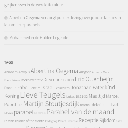
gelijkenissen in de wereldliteratuur’
Albertina Oegema verzorgt publiekslezing over joodse families in
laatantieke parabels
Mohammed in de Gulden Legende
TAGS
Albertina Oegema
Abraham
Aesopus
Allegorie
Annette Merz
Eric Ottenheijm
De verloren zoon
Boekpresentatie
Boeddhisme
kind
Fabel
Israël
Jonathan Pater
Exodus
Geheim
Jeruzalem
Lieve Teugels
Koning
Maaltijd
Marcel
Lukas 15:11-32
Martijn Stoutjesdijk
Poorthuis
midrash
Mekhilta
mashal
Parabel van de maand
parabel
Mozes
Parabels
Receptie
Rijkdom
Parable
Parable of the Month
Pedagoog
Pesach
recensie
Sifre