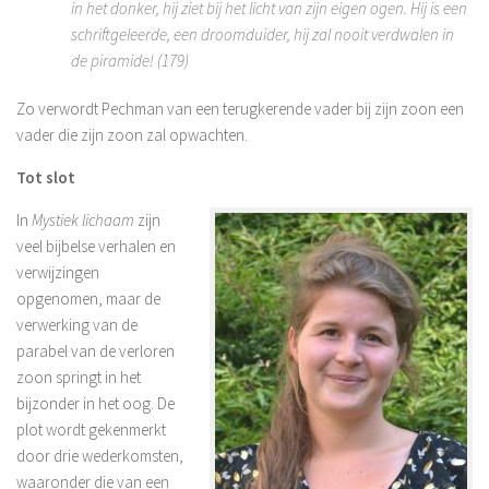
in het donker, hij ziet bij het licht van zijn eigen ogen. Hij is een
schriftgeleerde, een droomduider, hij zal nooit verdwalen in
de piramide! (179)
Zo verwordt Pechman van een terugkerende vader bij zijn zoon een
vader die zijn zoon zal opwachten.
Tot slot
In
Mystiek lichaam
zijn
veel bijbelse verhalen en
verwijzingen
opgenomen, maar de
verwerking van de
parabel van de verloren
zoon springt in het
bijzonder in het oog. De
plot wordt gekenmerkt
door drie wederkomsten,
waaronder die van een