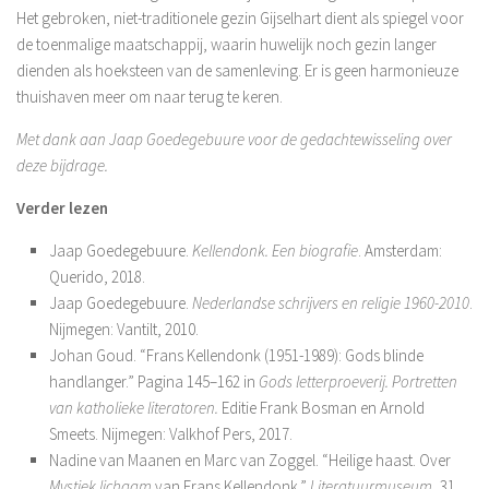
Het gebroken, niet-traditionele gezin Gijselhart dient als spiegel voor
de toenmalige maatschappij, waarin huwelijk noch gezin langer
dienden als hoeksteen van de samenleving. Er is geen harmonieuze
thuishaven meer om naar terug te keren.
Met dank aan Jaap Goedegebuure voor de gedachtewisseling over
deze bijdrage.
Verder lezen
Jaap Goedegebuure.
Kellendonk. Een biografie
. Amsterdam:
Querido, 2018.
Jaap Goedegebuure.
Nederlandse schrijvers en religie 1960-2010
.
Nijmegen: Vantilt, 2010.
Johan Goud. “Frans Kellendonk (1951-1989): Gods blinde
handlanger.” Pagina 145–162 in
Gods letterproeverij. Portretten
van katholieke literatoren.
Editie Frank Bosman en Arnold
Smeets. Nijmegen: Valkhof Pers, 2017.
Nadine van Maanen en Marc van Zoggel. “Heilige haast. Over
Mystiek lichaam
van Frans Kellendonk.”
Literatuurmuseum
, 31