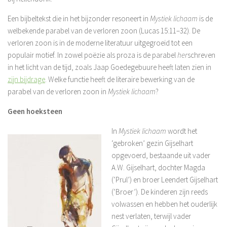
Een bijbeltekst die in het bijzonder resoneert in
Mystiek lichaam
is de
welbekende parabel van de verloren zoon (Lucas 15:11–32). De
verloren zoon is in de moderne literatuur uitgegroeid tot een
populair motief. In zowel poëzie als proza is de parabel
her
schreven
in het licht van de tijd, zoals Jaap Goedegebuure heeft laten zien in
zijn bijdrage
. Welke functie heeft de literaire bewerking van de
parabel van de verloren zoon in
Mystiek lichaam
?
Geen hoeksteen
In
Mystiek lichaam
wordt het
‘gebroken’ gezin Gijselhart
opgevoerd, bestaande uit vader
A.W. Gijselhart, dochter Magda
(‘Prul’) en broer Leendert Gijselhart
(‘Broer’). De kinderen zijn reeds
volwassen en hebben het ouderlijk
nest verlaten, terwijl vader