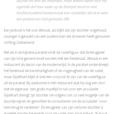
duurde het zelfs zes maanden, maar telkens kwam toch het
ogenblik dat haar vader op de drempel stond en met
hoofdschuddend leedvermaak kon vaststellen dat ze er weer
een janboel van had gemaakt. (49)
Een janboel is het ook ditmaal, als blijkt dat zijn dochter ongehuwd
zwanger is geraakt van een oudere man die de benen heeft genomen
richting Zwitserland.
Net als in de bijbelse parabel vindt de vaderfiguur dat de terugkeer
van zijn kind gevierd moet worden met een feestmaal, ditmaal in een
restaurant als decor van de moderne tijd. In de parabel onderstreept
het feestmaal de barmhartigheid of de vrijgevigheid van de vader,
maar Gijselhart blijkt al snel een
antipode
te zijn van de vaderfiguur
uit de parabel. Bij aankomst in het restaurant sluit hij vlug een
deal
met de eigenaar: een gratis maaltijd in ruil voor een acculader.
Gijselhart dwingt zijn dochter vervolgens om zo veel mogelijk van de
duurste wijnen en gerechten te consumeren om de acculader ‘voor
hem terug te verdienen’. De terugkeer van zijn verloren dochter is
duidelijk minder belangrijk voor de vader dan zijn kapitaal: ‘Ik houd