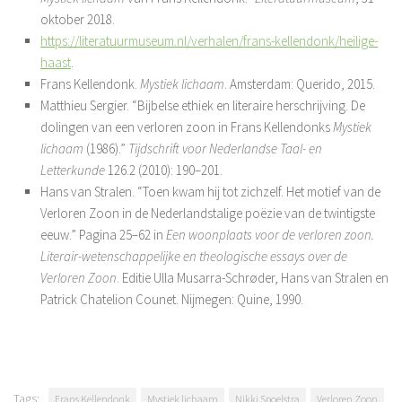
oktober 2018.
https://literatuurmuseum.nl/verhalen/frans-kellendonk/heilige-
haast
.
Frans Kellendonk.
Mystiek lichaam
. Amsterdam: Querido, 2015.
Matthieu Sergier. “Bijbelse ethiek en literaire herschrijving. De
dolingen van een verloren zoon in Frans Kellendonks
Mystiek
lichaam
(1986).”
Tijdschrift voor Nederlandse Taal- en
Letterkunde
126.2 (2010): 190–201.
Hans van Stralen. “Toen kwam hij tot zichzelf. Het motief van de
Verloren Zoon in de Nederlandstalige poëzie van de twintigste
eeuw.” Pagina 25–62 in
Een woonplaats voor de verloren zoon.
Literair-wetenschappelijke en theologische essays over de
Verloren Zoon
. Editie Ulla Musarra-Schrøder, Hans van Stralen en
Patrick Chatelion Counet. Nijmegen: Quine, 1990.
Tags:
Frans Kellendonk
Mystiek lichaam
Nikki Spoelstra
Verloren Zoon