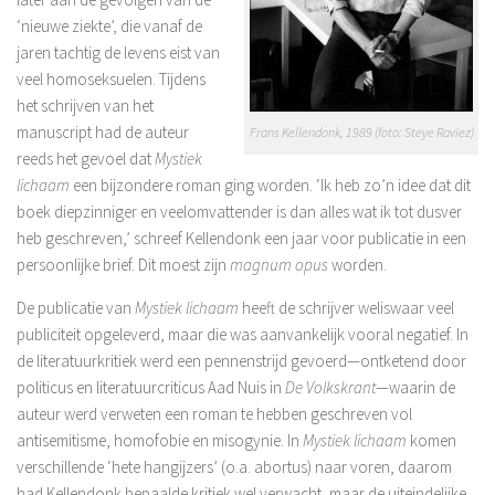
‘nieuwe ziekte’, die vanaf de
jaren tachtig de levens eist van
veel homoseksuelen. Tijdens
het schrijven van het
manuscript had de auteur
Frans Kellendonk, 1989 (foto: Steye Raviez)
reeds het gevoel dat
Mystiek
lichaam
een bijzondere roman ging worden. ‘Ik heb zo’n idee dat dit
boek diepzinniger en veelomvattender is dan alles wat ik tot dusver
heb geschreven,’ schreef Kellendonk een jaar voor publicatie in een
persoonlijke brief. Dit moest zijn
magnum opus
worden.
De publicatie van
Mystiek lichaam
heeft de schrijver weliswaar veel
publiciteit opgeleverd, maar die was aanvankelijk vooral negatief. In
de literatuurkritiek werd een pennenstrijd gevoerd—ontketend door
politicus en literatuurcriticus Aad Nuis in
De Volkskrant
—waarin de
auteur werd verweten een roman te hebben geschreven vol
antisemitisme, homofobie en misogynie. In
Mystiek lichaam
komen
verschillende ‘hete hangijzers’ (o.a. abortus) naar voren, daarom
had Kellendonk bepaalde kritiek wel verwacht, maar de uiteindelijke