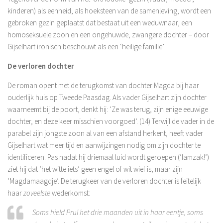
kinderen) als eenheid, als hoeksteen van de samenleving, wordt een
gebroken gezin geplaatst dat bestaat uit een weduwnaar, een
homoseksuele zoon en een ongehuwde, zwangere dochter – door
Gijselhart ironisch beschouwt als een ‘heilige familie’.
De verloren dochter
De roman opent met de terugkomst van dochter Magda bij haar
ouderlijk huis op Tweede Paasdag. Als vader Gijselhart zijn dochter
waarneemt bij de poort, denkt hij: ‘Ze was terug, zijn enige eeuwige
dochter, en deze keer misschien voorgoed’. (14) Terwijl de vader in de
parabel zijn jongste zoon al van een afstand herkent, heeft vader
Gijselhart wat meer tijd en aanwijzingen nodig om zijn dochter te
identificeren. Pas nadat hij driemaal luid wordt geroepen (‘lamzak!’)
ziet hij dat ‘het witte iets’ geen engel of wit wief is, maar zijn
‘Magdamaagdje’. De terugkeer van de verloren dochter is feitelijk
haar
zoveelste
wederkomst:
Soms hield Prul het drie maanden uit in haar eentje, soms