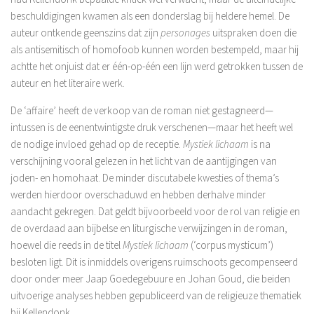
beschuldigingen kwamen als een donderslag bij heldere hemel. De
auteur ontkende geenszins dat zijn
personages
uitspraken doen die
als antisemitisch of homofoob kunnen worden bestempeld, maar hij
achtte het onjuist dat er één-op-één een lijn werd getrokken tussen de
auteur en het literaire werk.
De ‘affaire’ heeft de verkoop van de roman niet gestagneerd—
intussen is de eenentwintigste druk verschenen—maar het heeft wel
de nodige invloed gehad op de receptie.
Mystiek lichaam
is na
verschijning vooral gelezen in het licht van de aantijgingen van
joden- en homohaat. De minder discutabele kwesties of thema’s
werden hierdoor overschaduwd en hebben derhalve minder
aandacht gekregen. Dat geldt bijvoorbeeld voor de rol van religie en
de overdaad aan bijbelse en liturgische verwijzingen in de roman,
hoewel die reeds in de titel
Mystiek lichaam
(‘corpus mysticum’)
besloten ligt. Dit is inmiddels overigens ruimschoots gecompenseerd
door onder meer Jaap Goedegebuure en Johan Goud, die beiden
uitvoerige analyses hebben gepubliceerd van de religieuze thematiek
bij Kellendonk.