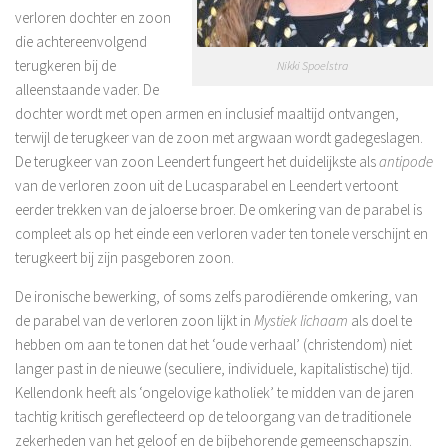
verloren dochter en zoon
die achtereenvolgend
terugkeren bij de
Nikki Spoelstra
alleenstaande vader. De
dochter wordt met open armen en inclusief maaltijd ontvangen,
terwijl de terugkeer van de zoon met argwaan wordt gadegeslagen.
De terugkeer van zoon Leendert fungeert het duidelijkste als
antipode
van de verloren zoon uit de Lucasparabel en Leendert vertoont
eerder trekken van de jaloerse broer. De omkering van de parabel is
compleet als op het einde een verloren vader ten tonele verschijnt en
terugkeert bij zijn pasgeboren zoon.
De ironische bewerking, of soms zelfs parodiërende omkering, van
de parabel van de verloren zoon lijkt in
Mystiek lichaam
als doel te
hebben om aan te tonen dat het ‘oude verhaal’ (christendom) niet
langer past in de nieuwe (seculiere, individuele, kapitalistische) tijd.
Kellendonk heeft als ‘ongelovige katholiek’ te midden van de jaren
tachtig kritisch gereflecteerd op de teloorgang van de traditionele
zekerheden van het geloof en de bijbehorende gemeenschapszin.