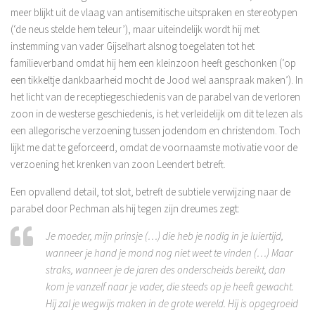
meer blijkt uit de vlaag van antisemitische uitspraken en stereotypen
(‘de neus stelde hem teleur’), maar uiteindelijk wordt hij met
instemming van vader Gijselhart alsnog toegelaten tot het
familieverband omdat hij hem een kleinzoon heeft geschonken (‘op
een tikkeltje dankbaarheid mocht de Jood wel aanspraak maken’). In
het licht van de receptiegeschiedenis van de parabel van de verloren
zoon in de westerse geschiedenis, is het verleidelijk om dit te lezen als
een allegorische verzoening tussen jodendom en christendom. Toch
lijkt me dat te geforceerd, omdat de voornaamste motivatie voor de
verzoening het krenken van zoon Leendert betreft.
Een opvallend detail, tot slot, betreft de subtiele verwijzing naar de
parabel door Pechman als hij tegen zijn dreumes zegt:
Je moeder, mijn prinsje (…) die heb je nodig in je luiertijd,
wanneer je hand je mond nog niet weet te vinden (…) Maar
straks, wanneer je de jaren des onderscheids bereikt, dan
kom je vanzelf naar je vader, die steeds op je heeft gewacht.
Hij zal je wegwijs maken in de grote wereld. Hij is opgegroeid