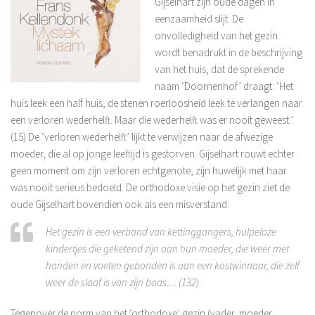
Gijselhart zijn oude dagen in
eenzaamheid slijt. De
onvolledigheid van het gezin
wordt benadrukt in de beschrijving
van het huis, dat de sprekende
naam ‘Doornenhof’ draagt: ‘Het
huis leek een half huis, de stenen roerloosheid leek te verlangen naar
een verloren wederhelft. Maar die wederhelft was er nooit geweest.’
(15) De ‘verloren wederhelft’ lijkt te verwijzen naar de afwezige
moeder, die al op jonge leeftijd is gestorven. Gijselhart rouwt echter
geen moment om zijn verloren echtgenote, zijn huwelijk met haar
was nooit serieus bedoeld. De orthodoxe visie op het gezin ziet de
oude Gijselhart bovendien ook als een misverstand:
Het gezin is een verband van kettinggangers, hulpeloze
kindertjes die geketend zijn aan hun moeder, die weer met
handen en voeten gebonden is aan een kostwinnaar, die zelf
weer de slaaf is van zijn baas… (132)
Tegenover de norm van het ‘orthodoxe’ gezin (vader, moeder,