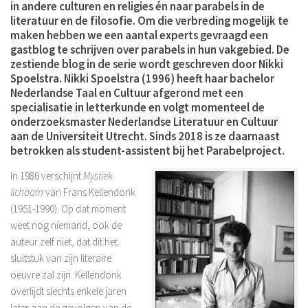
in andere culturen en religies én naar parabels in de
literatuur en de filosofie. Om die verbreding mogelijk te
maken hebben we een aantal experts gevraagd een
gastblog te schrijven over parabels in hun vakgebied. De
zestiende blog in de serie wordt geschreven door Nikki
Spoelstra. Nikki Spoelstra (1996) heeft haar bachelor
Nederlandse Taal en Cultuur afgerond met een
specialisatie in letterkunde en volgt momenteel de
onderzoeksmaster Nederlandse Literatuur en Cultuur
aan de Universiteit Utrecht. Sinds 2018 is ze daarnaast
betrokken als student-assistent bij het Parabelproject.
In 1986 verschijnt
Mystiek
lichaam
van Frans Kellendonk
(1951-1990). Op dat moment
weet nog niemand, ook de
auteur zelf niet, dat dit het
sluitstuk van zijn literaire
oeuvre zal zijn. Kellendonk
overlijdt slechts enkele jaren
later aan de gevolgen van de