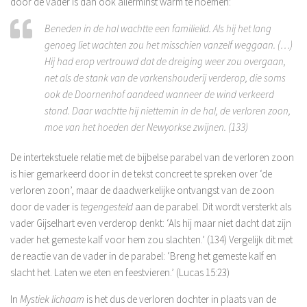
door de vader is dan ook allerminst warm te noemen:
Beneden in de hal wachtte een familielid. Als hij het lang
genoeg liet wachten zou het misschien vanzelf weggaan. (…)
Hij had erop vertrouwd dat de dreiging weer zou overgaan,
net als de stank van de varkenshouderij verderop, die soms
ook de Doornenhof aandeed wanneer de wind verkeerd
stond. Daar wachtte hij niettemin in de hal, de verloren zoon,
moe van het hoeden der Newyorkse zwijnen. (133)
De intertekstuele relatie met de bijbelse parabel van de verloren zoon
is hier gemarkeerd door in de tekst concreet te spreken over ‘de
verloren zoon’, maar de daadwerkelijke ontvangst van de zoon
door de vader is
tegengesteld
aan de parabel. Dit wordt versterkt als
vader Gijselhart even verderop denkt: ‘Als hij maar niet dacht dat zijn
vader het gemeste kalf voor hem zou slachten.’ (134) Vergelijk dit met
de reactie van de vader in de parabel: ‘Breng het gemeste kalf en
slacht het. Laten we eten en feestvieren.’ (Lucas 15:23)
In
Mystiek lichaam
is het dus de verloren dochter in plaats van de