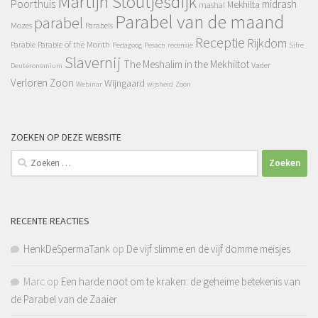
Martijn Stoutjesdijk
Poorthuis
midrash
Mekhilta
mashal
Parabel van de maand
parabel
Mozes
Parabels
Receptie
Rijkdom
Parable
Parable of the Month
Pedagoog
Pesach
recensie
Sifre
Slavernij
The Meshalim in the Mekhiltot
Vader
Deuteronomium
Verloren Zoon
Wijngaard
Webinar
wijsheid
Zoon
ZOEKEN OP DEZE WEBSITE
Zoeken
naar:
RECENTE REACTIES
HenkDeSpermaTank
op
De vijf slimme en de vijf domme meisjes
Marc
op
Een harde noot om te kraken: de geheime betekenis van
de Parabel van de Zaaier