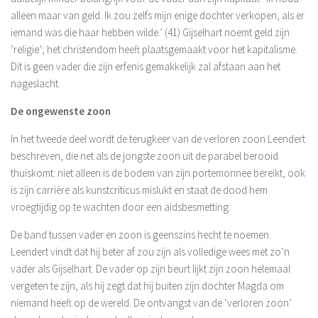
alleen maar van geld. Ik zou zelfs mijn enige dochter verkopen, als er
iemand was die haar hebben wilde.’ (41) Gijselhart noemt geld zijn
‘religie’; het christendom heeft plaatsgemaakt voor het kapitalisme.
Dit is geen vader die zijn erfenis gemakkelijk zal afstaan aan het
nageslacht.
De ongewenste zoon
In het tweede deel wordt de terugkeer van de verloren zoon Leendert
beschreven, die net als de jongste zoon uit de parabel berooid
thuiskomt: niet alleen is de bodem van zijn portemonnee bereikt, ook
is zijn carrière als kunstcriticus mislukt en staat de dood hem
vroegtijdig op te wachten door een aidsbesmetting.
De band tussen vader en zoon is geenszins hecht te noemen.
Leendert vindt dat hij beter af zou zijn als volledige wees met zo’n
vader als Gijselhart. De vader op zijn beurt lijkt zijn zoon helemaal
vergeten te zijn, als hij zegt dat hij buiten zijn dochter Magda om
niemand heeft op de wereld. De ontvangst van de ‘verloren zoon’