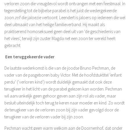
verloren zoon die vreugdevol wordt ontvangen met een feestmaal. In
tegenstelling tot de bijbelse parabel is het juist de wedergekeerde
zoon
zelf
die jaloezie vertoont. Leendert is jaloers op iedereen die wel
deel uitmaakt van het heilige familieverband. Hij maakt als
praktiserend homoseksueel geen deel uit van ‘de geschiedenis van
het vlees’, terwijl zijn zuster Magda net een zoon ter wereld heeft
gebracht.
Een teruggekeerde vader
De laatste wederkomst is die van de joodse Bruno Pechman, de
vader van de pasgeboren baby Victor. Met de hoofdstuktitel ‘enfant
perdu’ (‘verloren kind’) wordt duidelijk gemaakt dat ook deze
terugkeer in het licht van de parabel gelezen kan worden. Pechman
wil aanvankelijk geen gehoor geven aan zijn rol als vader, maar
besluit uiteindelijk toch terug te keren naar moeder en kind. Zo wordt
de terugkeer van de verloren zoon bij zijn vader gevolgd door de
terugkeer van de verloren vader bij zijn zoon.
Pechman wacht geen warm welkom aan de Doornenhof, dat onder