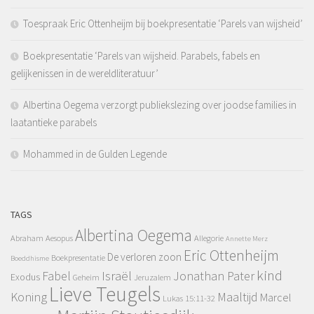
Toespraak Eric Ottenheijm bij boekpresentatie ‘Parels van wijsheid’
Boekpresentatie ‘Parels van wijsheid. Parabels, fabels en
gelijkenissen in de wereldliteratuur’
Albertina Oegema verzorgt publiekslezing over joodse families in
laatantieke parabels
Mohammed in de Gulden Legende
TAGS
Albertina Oegema
Abraham
Aesopus
Allegorie
Annette Merz
Eric Ottenheijm
De verloren zoon
Boekpresentatie
Boeddhisme
kind
Fabel
Israël
Jonathan Pater
Exodus
Geheim
Jeruzalem
Lieve Teugels
Koning
Maaltijd
Marcel
Lukas 15:11-32