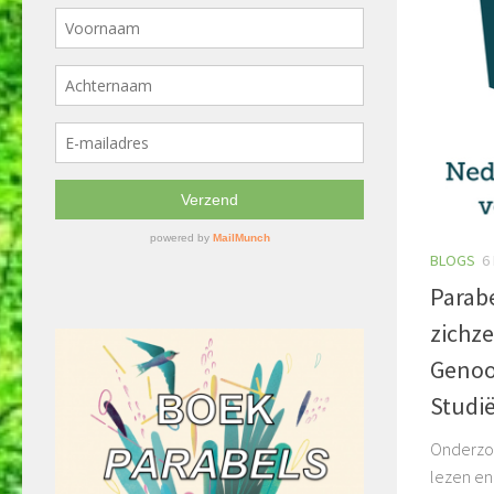
BLOGS
6
Parabe
zichze
Genoo
Studi
Onderzoe
lezen en