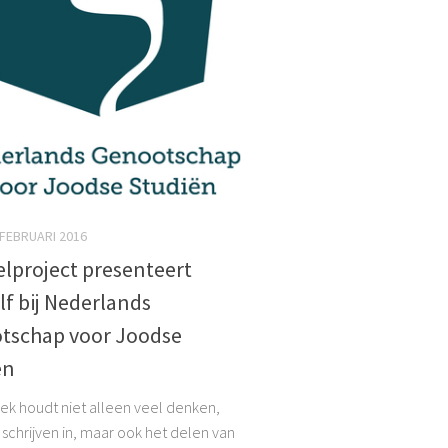
 FEBRUARI 2016
lproject presenteert
lf bij Nederlands
tschap voor Joodse
ën
k houdt niet alleen veel denken,
 schrijven in, maar ook het delen van