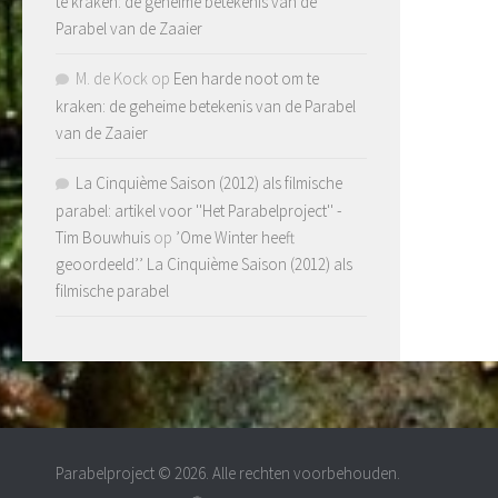
te kraken: de geheime betekenis van de
Parabel van de Zaaier
M. de Kock
op
Een harde noot om te
kraken: de geheime betekenis van de Parabel
van de Zaaier
La Cinquième Saison (2012) als filmische
parabel: artikel voor ''Het Parabelproject'' -
Tim Bouwhuis
op
’Ome Winter heeft
geoordeeld’.’ La Cinquième Saison (2012) als
filmische parabel
Parabelproject © 2026. Alle rechten voorbehouden.