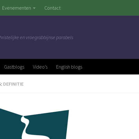
Evenementen
Contact
hristelijke en vroegrabbijnse parabels
Gastblogs
Video’s
English blogs
S:
DEFINITIE