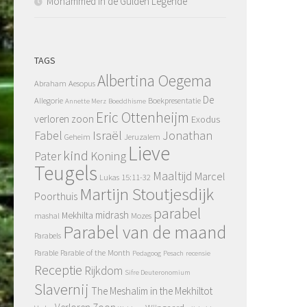
Mohammed in de Gulden Legende
TAGS
Albertina Oegema
Abraham
Aesopus
De
Allegorie
Boekpresentatie
Annette Merz
Boeddhisme
Eric Ottenheijm
verloren zoon
Exodus
Fabel
Israël
Jonathan
Geheim
Jeruzalem
Lieve
kind
Pater
Koning
Teugels
Maaltijd
Marcel
Lukas 15:11-32
Martijn Stoutjesdijk
Poorthuis
parabel
midrash
Mekhilta
mashal
Mozes
Parabel van de maand
Parabels
Parable
Parable of the Month
Pedagoog
Pesach
recensie
Receptie
Rijkdom
Sifre Deuteronomium
Slavernij
The Meshalim in the Mekhiltot