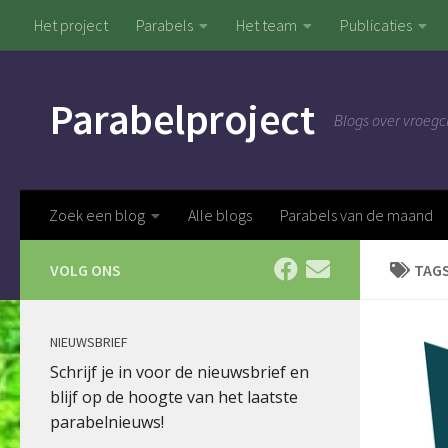
Het project
Parabels
Het team
Publicaties
Doorgaan naar inhoud
Parabelproject
Blogs over vroegc
Zoek een blog
Alle blogs
Parabels van de maand
VOLG ONS
TAG
NIEUWSBRIEF