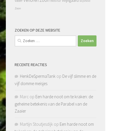
Verloren Zoon
Wijngaard
Vader
Webinar
wijsheid
Zoon
ZOEKEN OP DEZE WEBSITE
Zoeken
naar:
RECENTE REACTIES
HenkDeSpermaTank
op
De vijf slimme en de
vijf domme meisjes
Marc
op
Een harde noot om te kraken: de
geheime betekenis van de Parabel van de
Zaaier
Martijn Stoutjesdijk
op
Een harde noot om