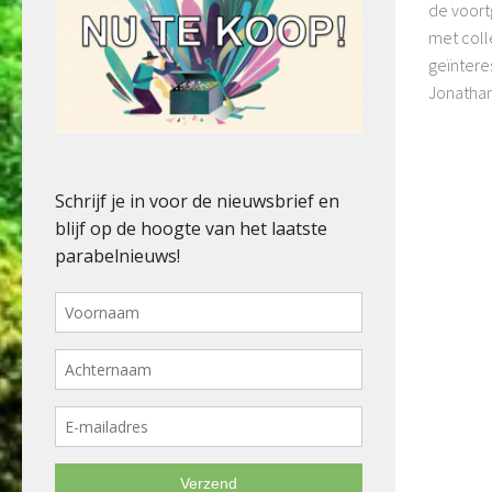
de voort
met col
geïntere
Jonathan 