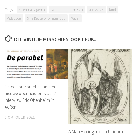
Tags:
Albertina Oegema
Deuteronomium 32:1
Job 20:27
kind
Pedagoog
Sifre Deuteronomium 306
Vader
DIT VIND JE MISSCHIEN OOK LEUK...
“In de confrontatie kan een
nieuwe openheid ontstaan.”
Interview Eric Ottenheijm in
AdRem
5 OKTOBER 2021
A Man Fleeing from a Unicorn