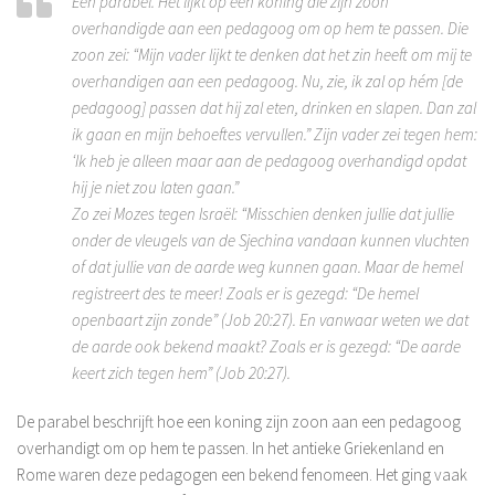
Een parabel. Het lijkt op een koning die zijn zoon
overhandigde aan een pedagoog om op hem te passen. Die
zoon zei: “Mijn vader lijkt te denken dat het zin heeft om mij te
overhandigen aan een pedagoog. Nu, zie, ik zal op hém [de
pedagoog] passen dat hij zal eten, drinken en slapen. Dan zal
ik gaan en mijn behoeftes vervullen.” Zijn vader zei tegen hem:
‘Ik heb je alleen maar aan de pedagoog overhandigd opdat
hij je niet zou laten gaan.”
Zo zei Mozes tegen Israël: “Misschien denken jullie dat jullie
onder de vleugels van de Sjechina vandaan kunnen vluchten
of dat jullie van de aarde weg kunnen gaan. Maar de hemel
registreert des te meer! Zoals er is gezegd: “De hemel
openbaart zijn zonde” (Job 20:27). En vanwaar weten we dat
de aarde ook bekend maakt? Zoals er is gezegd: “De aarde
keert zich tegen hem” (Job 20:27).
De parabel beschrijft hoe een koning zijn zoon aan een pedagoog
overhandigt om op hem te passen. In het antieke Griekenland en
Rome waren deze pedagogen een bekend fenomeen. Het ging vaak