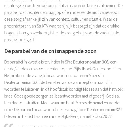
maatregelen om te voorkomen dat zijn zoon de benen zal nemen. De
parabel roept echter de vraag op of en hoezeer de motivaties voor
deze zorg afhankelijk zijn van context, cultuur en situatie. Waar de
presentatoren van StukTV waarschijnlijk bezorgd zijn dat de drukke
Logan iets ergs overkomt, is het de vraag of dit voor de vader in de
parabel ook geldt.
De parabel van de ontsnappende zoon
De parabel in kwestie is te vinden in Sifre Deuteronomium 306, een
derde/vierde-eeuws commentaar op het Bijbelboek Deuteronomium.
Het probeert de vraag te beantwoorden waarom Mozes in
Deuteronomium 32:1 de hemel en aarde aanroept om naar zijn
woorden te luisteren. In dit hoofdstuk kondigt Mozes aan dat het volk
Israël Gods goede zorgen zal beantwoorden met afgoderij. God zal
hen daarom straffen. Maar waarom haalt Mozes de hemel en aarde
erbij? De parabel beantwoordt deze vraag door Deuteronomium 32:1
te lezen in het licht van een ander Bijbelvers, namelijk Job 20:27: