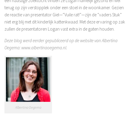
een haastige zoektocht vinden ze Logan namelijk gezond en wel
terug op zijn verstopplek onder een stoel in de woonkamer. Gezien
de reactie van presentator Giel—“Vuile rat!”—zijn de “vaders Stuk”
niet erg blij met dit kinderlijk kattenkwaad. Met deze ervaring op zak
zullen de presentatoren Logan vast extra in de gaten houden.
Deze blog werd eerder gepubliceerd op de website van Albertina
Oegema: www.albertinaoegema.nl.
Albertina Oegema