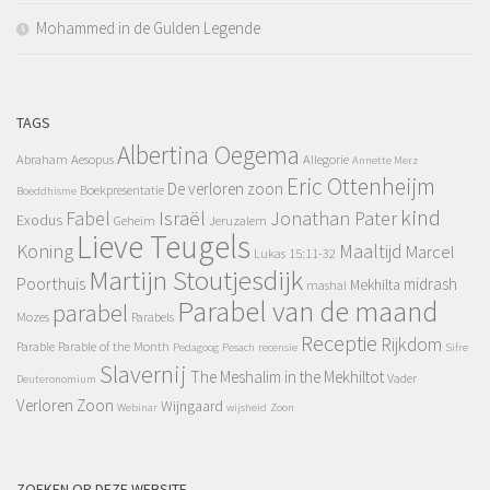
Mohammed in de Gulden Legende
TAGS
Albertina Oegema
Abraham
Aesopus
Allegorie
Annette Merz
Eric Ottenheijm
De verloren zoon
Boekpresentatie
Boeddhisme
kind
Fabel
Israël
Jonathan Pater
Exodus
Geheim
Jeruzalem
Lieve Teugels
Koning
Maaltijd
Marcel
Lukas 15:11-32
Martijn Stoutjesdijk
Poorthuis
midrash
Mekhilta
mashal
Parabel van de maand
parabel
Mozes
Parabels
Receptie
Rijkdom
Parable
Parable of the Month
Pedagoog
Pesach
recensie
Sifre
Slavernij
The Meshalim in the Mekhiltot
Vader
Deuteronomium
Verloren Zoon
Wijngaard
Webinar
wijsheid
Zoon
ZOEKEN OP DEZE WEBSITE