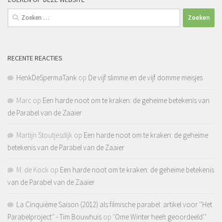
Zoeken
naar:
RECENTE REACTIES
HenkDeSpermaTank
op
De vijf slimme en de vijf domme meisjes
Marc
op
Een harde noot om te kraken: de geheime betekenis van
de Parabel van de Zaaier
Martijn Stoutjesdijk
op
Een harde noot om te kraken: de geheime
betekenis van de Parabel van de Zaaier
M. de Kock
op
Een harde noot om te kraken: de geheime betekenis
van de Parabel van de Zaaier
La Cinquième Saison (2012) als filmische parabel: artikel voor ''Het
Parabelproject'' - Tim Bouwhuis
op
’Ome Winter heeft geoordeeld’.’