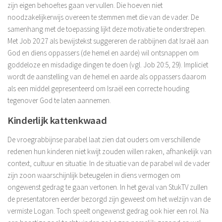
zijn eigen behoeftes gaan vervullen. Die hoeven niet
noodzakelijkerwijs overeen te stemmen met die van de vader. De
samenhang met de toepassing lijkt deze motivatie te onderstrepen.
Met Job 20:27 als bewijstekst suggereren de rabbijnen dat Israël aan
God en diens oppassers (de hemel en aarde) wil ontsnappen om
goddeloze en misdadige dingen te doen (vgl. Job 20:5, 29). Impliciet
wordt de aanstelling van de hemel en aarde als oppassers daarom
als een middel gepresenteerd om Israël een correcte houding
tegenover God te laten aannemen.
Kinderlijk kattenkwaad
De vroegrabbijnse parabel laat zien dat ouders om verschillende
redenen hun kinderen niet kwijt zouden willen raken, afhankelijk van
context, cultuur en situatie. In de situatie van de parabel wil de vader
zijn zoon waarschijnlijk beteugelen in diens vermogen om
ongewenst gedrag te gaan vertonen. In het geval van StukTV zullen
de presentatoren eerder bezorgd zijn geweest om het welzijn van de
vermiste Logan. Toch speelt ongewenst gedrag ook hier een rol. Na