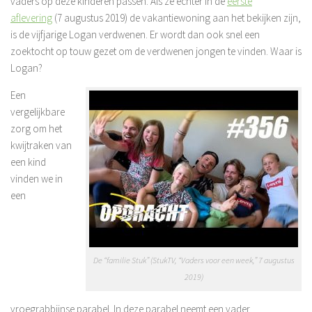
vaders op deze kinderen passen. Als ze echter in de
eerste
aflevering
(7 augustus 2019) de vakantiewoning aan het bekijken zijn,
is de vijfjarige Logan verdwenen. Er wordt dan ook snel een
zoektocht op touw gezet om de verdwenen jongen te vinden. Waar is
Logan?
Een
vergelijkbare
zorg om het
kwijtraken van
een kind
vinden we in
een
De “familie Stuk” (StukTV, “Vaders voor een week,” 7 augustus
2019)
vroegrabbijnse parabel. In deze parabel neemt een vader