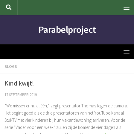
Doorgaan naar inhoud
Parabelproject
BLOGS
Kind kwijt!
17 SEPTEMBER 2019
“We missen er nu al één,” zegt presentator Thomas tegen de camera.
Het begint goed als de drie presentatoren van het YouTube-kanaal
StukTV met vier kinderen bij hun vakantiewoning arriveren. Voor de
serie “Vader voor een week” zullen zij de komende vier dagen als