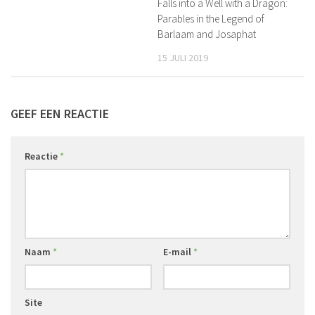
Falls into a Well with a Dragon:
Parables in the Legend of
Barlaam and Josaphat
15 JULI 2019
GEEF EEN REACTIE
Reactie
*
Naam
*
E-mail
*
Site