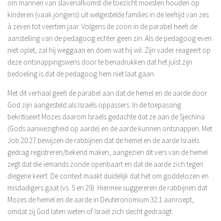
om mannen van slavenafkomst die toezicht moesten houden op
kinderen (vaak jongens) uit welgestelde families in de leeftijd van zes
à zeven tot veertien jaar. Volgens de zoon in de parabel heeft de
aanstelling van de pedagoog echter geen zin. Als de pedagoog even
niet oplet, zal hij weggaan en doen wat hij wil. Zijn vader reageert op
deze ontsnappingswens door te benadrukken dat het juíst zijn
bedoeling is dat de pedagoog hem niet laat gaan.
Met dit verhaal geeft de parabel aan dat de hemel en de aarde door
God zijn aangesteld als Israëls oppassers. In de toepassing
bekritiseert Mozes daarom Israëls gedachte dat ze aan de Sjechina
(Gods aanwezigheid op aarde) en de aarde kunnen ontsnappen. Met
Job 20:27 bewijzen de rabbijnen dat de hemel en de aarde Israëls
gedrag registreren/bekend maken, aangezien dit vers van de hemel
zegt dat die iemands zonde openbaart en dat de aarde zich tegen
diegene keert. De context maakt duidelijk dat het om goddelozen en
misdadigers gaat (vs. 5 en 29). Hiermee suggereren de rabbijnen dat
Mozes de hemel en de aarde in Deuteronomium 32:1 aanroept,
omdat zij God laten weten of Israël zich slecht gedraagt.